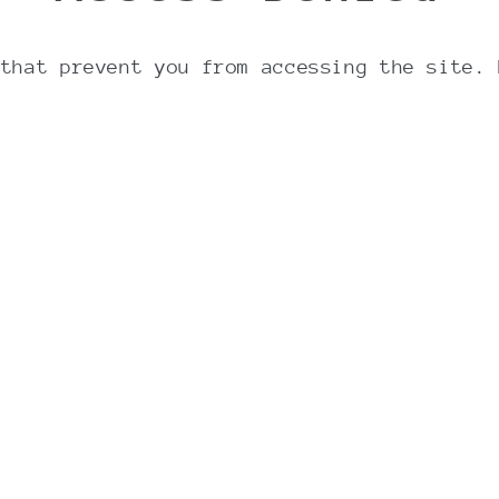
Hele blade tager længere
absolut det hele værd.
 that prevent you from accessing the site. 
Ingredienser
Æble (61%), kakaoskaller
aroma.
Allergener: Se ingredie
Produceret på fabrik der
Bedst før: Se dato på pa
Næringsindhold 
Energi kj/kcal: 12 kj/3 