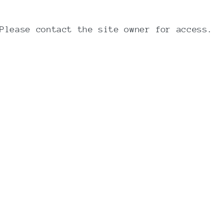
 tid at brygge, men den lille ventetid er
Please contact the site owner for access.
 (28%), ristet cikorierod (8%), naturlig
nser markeret med
FED
og
STORE
bogstaver.
 håndterer nødder.
kken.
per 100 ml
kcal