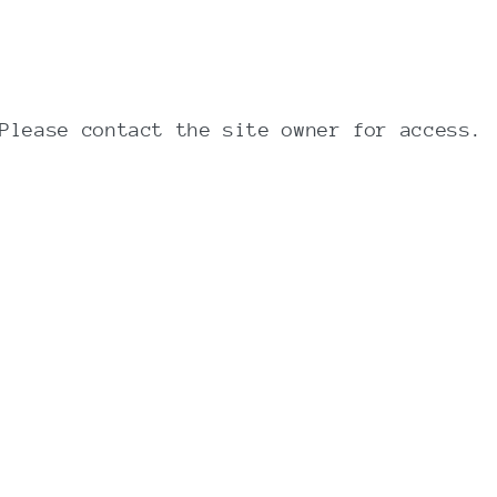
t
Udsolgt
.
Chokolade & Pebermynte te - 15
stk.
TEAPIGS
Forhandler:
Please contact the site owner for access.
Normalpris
50,00 DKK