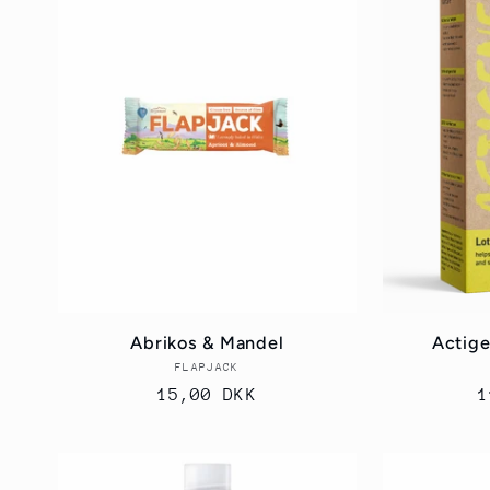
e
k
t
i
o
Abrikos & Mandel
Actige
FLAPJACK
Forhandler:
n
Normalpris
15,00 DKK
N
1
: