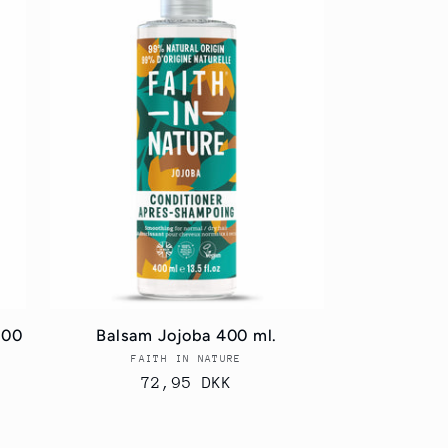
400
Balsam Jojoba 400 ml.
FAITH IN NATURE
Forhandler:
Normalpris
72,95 DKK