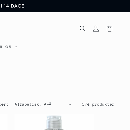
I 14 DAGE
Log
Indkøbskurv
ind
m os
ter:
174 produkter