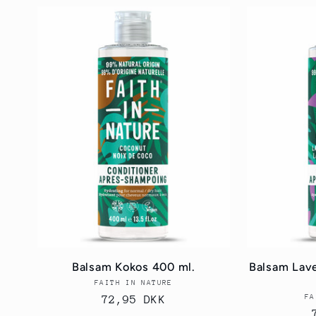
Balsam Kokos 400 ml.
Balsam Lav
FAITH IN NATURE
Forhandler:
FA
Normalpris
72,95 DKK