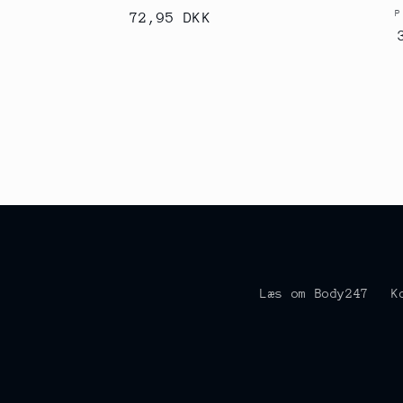
P
Normalpris
72,95 DKK
Læs om Body247
K