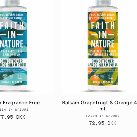
 Fragrance Free
Balsam Grapefrugt & Orange 
ml.
ITH IN NATURE
Forhandler:
FAITH IN NATURE
Forhandler:
Normalpris
77,95 DKK
Normalpris
72,95 DKK