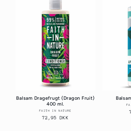
Balsam Dragefrugt (Dragon Fruit)
Balsam
400 ml.
FA
FAITH IN NATURE
Forhandler:
Normalpris
72,95 DKK