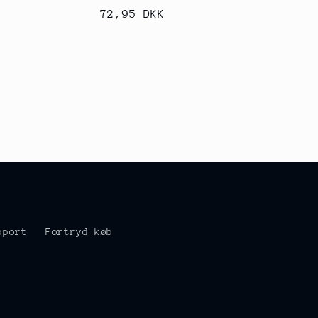
Normalpris
72,95 DKK
pport
Fortryd køb