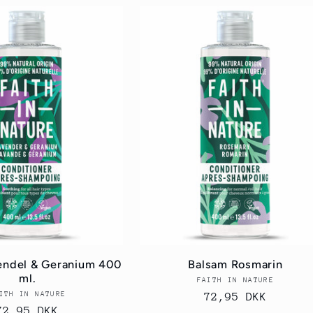
endel & Geranium 400
Balsam Rosmarin
ml.
FAITH IN NATURE
Forhandler:
ITH IN NATURE
Forhandler:
Normalpris
72,95 DKK
Normalpris
72,95 DKK