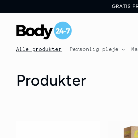
Gå til
GRATIS F
indhold
Alle produkter
Personlig pleje
M
K
Produkter
o
l
l