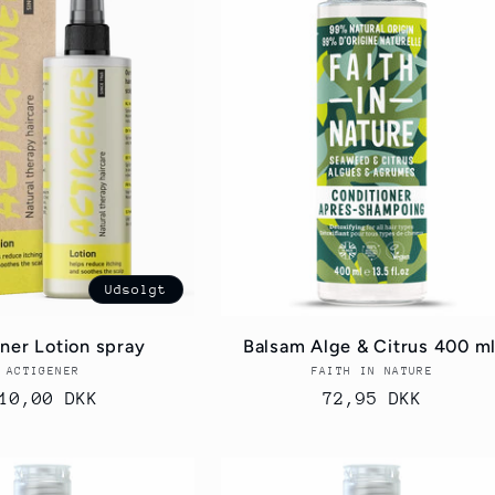
Udsolgt
ner Lotion spray
Balsam Alge & Citrus 400 ml
ACTIGENER
Forhandler:
FAITH IN NATURE
Forhandler:
ormalpris
10,00 DKK
Normalpris
72,95 DKK