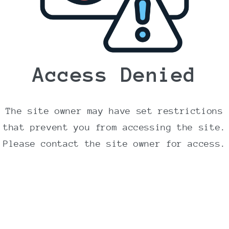
deles med andre.
Ingredienser
GLUTENFRI HAVRE
41%, lys sirup,
Access Denied
vegetabilsk olie (palme, raps), sukker,
abrikos 8%,
MANDLER
5%, salt, rismel,
naturlig aroma.
The site owner may have set restrictions
Allergi information
that prevent you from accessing the site.
Please contact the site owner for access.
For allergener, se Ingredienserne markeret
med
FED
og
STORE
bogstaver.
Kan indeholde spor af jordnødder, nødder,
sesam, mælk og soja.