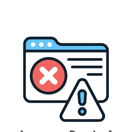
pebermynte
blade
, vil du opdage at
smagen
af
denne blanding
meget stærkere og mere
frisk
end de almindelige
støvede
papir
teposer
.
Hvordan smager det?
Ren mynte. Som du vil forvente en stærk
myntesmag der sidenhen bliver frisk og let
i smagen. Pebermynte er naturligt fri for
koffein.
God hvis du føler
Du har brug for ro. God som aftente.
Sådan kan vi lide den