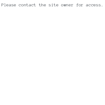
Påfør en ærtestørrelse tandpasta på din
Please contact the site owner for access.
tandpasta. Børst dine tænder i 2 minutter
og skyl munden bagefter. Lad være med at
spise produktet. Opbevares utilgængeligt
for børn.
Ingredienser
Calcium carbonate¤, caprylic/capric
triglyceride*¤, kaolin¤, diatomaceous
earth¤, sodium bicarbonate¤, mentha
peperita oil*¤, theobroma cacao seed
butter*¤, butyrospermum parkii butter*¤,
xylitol¤, charcoal powder¤, tocopherol¤,
calcium flouride, limonene.
* = Økologisk ingrediens
¤ = Naturlig ingrediens