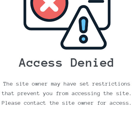
Ingredienser
Glutenfri
HAVREGRYN
38%, lys sirup,
sukker, vegetabilske olier (palme**,
raps), sultanarosiner (4%), krystalliseret
ingefær (4%) (kandiseret ingefær, sukker),
Access Denied
kakaopulver,
SOJAMEL
, emulgator:
solsikkelecitin, naturlig aroma, salt.
** Fra bæredygtige kilder.
The site owner may have set restrictions
that prevent you from accessing the site.
Allergi information
Please contact the site owner for access.
For allergener, se ingredienserne markeret
med
FED
og
STORE
bogstaver.
Fremstillet i
en fabrik som håndterer nødder,