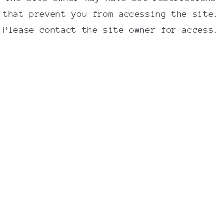
Pynt med citron og lime.
that prevent you from accessing the site.
Please contact the site owner for access.
Bryggetid
1 teskefuld per person. Lad den trække i
kogende vand i 3+ minutter.
Hele blade tager længere tid at brygge,
men den lille ventetid er absolut det hele
værd.
Ingredienser
Lakridsrod 70%, pebermynteblade 30%.
*Denne te indeholder lakridsrod -
mennesker med forhøjet blodtryk bør undgå