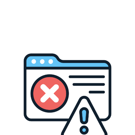
Til forskel fra almindel
kombination af jordnødde
har valgt den bedste kva
en mere fyldig smag.
High fibre Brownie er:
Glutenfri
Plantebaseret / Veg
Højt indhold af fib
Ingredienser
Daddelpasta (30%), abri
HASSELNØDDER
(7%), cikori
sødemiddel (xylitol), ka